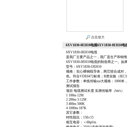
点击放大
6XV1830-0EH10电缆6XV1830-0EH10电
6XV1830-0EH10电缆
是我厂主要产品之一，我厂是生产和销
6XV1830-0EH10电缆的制造商之一。如
型号：6XV1830-OEH10
规格：实心裸铜线导体，两芯绞合成对，
色。符合VDE0472标准；B类实验（IEC32
工作参数：单线传输zui大规格：1000米
测试报告
项目 电缆测试长度 实测传输率（bit/s）
1 100m 12M
2 200m 3-12M
3 400m 500K
4 1000m 187K
其它参数：
特性阻抗：150±15
相互电容：＜60pf/m