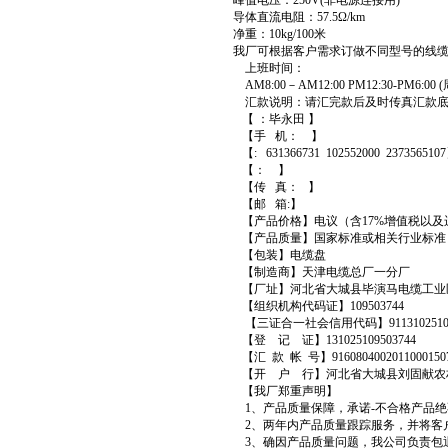
峰值电压：250V(非电源连接用)
导体直流电阻：57.5Ω/km
净重：10kg/100米
我厂可根据客户需求订做不同型号的线缆
上班时间：
AM8:00－AM12:00 PM12:30-PM6:0
汇款说明：请汇完款后及时传真汇款底
【 ：毕永田 】
【手 机： 】
【: 631366731 102552000 237356510
【： 】
【传 真： 】
【邮 箱:】
【产品价格】电议（含17%增值税以及
【产品质量】国家标准或相关行业标准
【包装】电缆盘
【制造商】天津电缆总厂一分厂
【厂址】河北省大城县毕演马电缆工业
【组织机构代码证】109503744
【三证合一社会信用代码】911310251095
【登 记 证】131025109503744
【汇 款 帐 号】9160804002011000150
【开 户 行】河北省大城县刘固献农
【我厂郑重声明】
1、产品质量保障，承诺-不合格产品绝
2、两年内产品质量跟踪服务，并将客
3、确因产品质量问题，我公司负责包