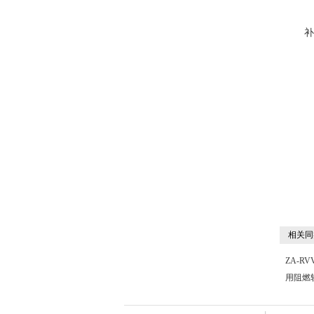
相关同
ZA-R
用阻燃