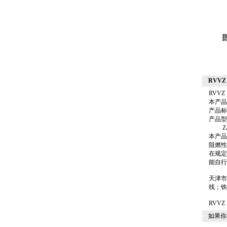
RVVZ
RVVZ
本产品
产品标准
产品型
ZA-
本产品
阻燃性
在规定
能自行
天津市
线；铁
RVV
如果你