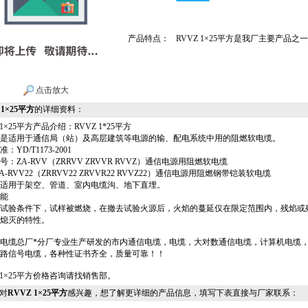
产品特点：
RVVZ 1×25平方是我厂主要产品之
点击放大
 1×25平方
的详细资料：
 1×25平方产品介绍：RVVZ 1*25平方
是适用于通信局（站）及高层建筑等电源的输、配电系统中用的阻燃软电缆。
：YD/T1173-2001
号：ZA-RVV（ZRRVV ZRVVR RVVZ）通信电源用阻燃软电缆
RVV22（ZRRVV22 ZRVVR22 RVVZ22）通信电源用阻燃钢带铠装软电缆
适用于架空、管道、室内电缆沟、地下直埋。
能
试验条件下，试样被燃烧，在撤去试验火源后，火焰的蔓延仅在限定范围内，残焰或
熄灭的特性。
电缆总厂*分厂专业生产研发的市内通信电缆，电缆，大对数通信电缆，计算机电缆
路信号电缆，各种性证书齐全，质量可靠！！
Z 1×25平方价格咨询请找销售部。
对
RVVZ 1×25平方
感兴趣，想了解更详细的产品信息，填写下表直接与厂家联系：