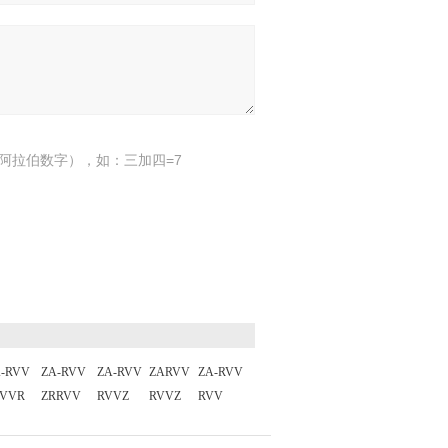
阿拉伯数字），如：三加四=7
-RVV
ZA-RVV
ZA-RVV
ZARVV
ZA-RVV
RVVR
ZRRVV
RVVZ
RVVZ
RVV