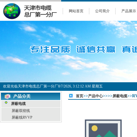
网站首页
公司简介
产品展示
欢迎光临天津市电缆总厂第一分厂
8/7/2026, 3:12:13 AM 星期五
>>
>>>>
>>
首页
产品中心
屏蔽电缆
屏蔽电缆
屏蔽双绞线
屏蔽线RVVP