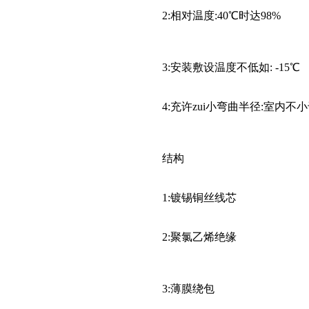
2:相对温度:40℃时达98%
3:安装敷设温度不低如: -15℃
4:充许zui小弯曲半径:室内不小
结构
1:镀锡铜丝线芯
2:聚氯乙烯绝缘
3:薄膜绕包