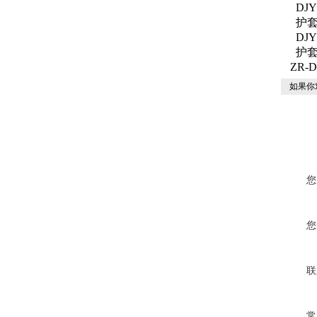
DJY
护
DJY
护
ZR-
如果你
您
您
联
常