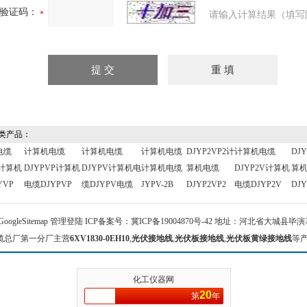
验证码：
请输入计算结果（填写
类产品：
电缆
计算机电缆
计算机电缆
计算机电缆
DJYP2VP2计
计算机电缆
DJ
P计算机
DJYPVP计算机
DJYPV计算机电
计算机电缆
算机电缆
DJYP2V计算机
算
YVP
电缆DJYPVP
缆DJYPV电缆
JYPV-2B
DJYP2VP2
电缆DJYP2V
DJY
GoogleSitemap
管理登陆
ICP备案号：
冀ICP备19004870号-42
地址：河北省大城县毕演马 
缆总厂第一分厂主营
6XV1830-0EH10
,
光伏接地线
,
光伏板接地线
,
光伏板黄绿接地线
等
化工仪器网
20
第
年