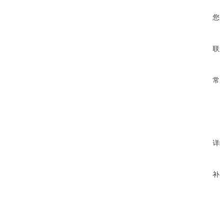
您
联
常
详
补