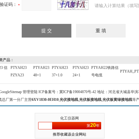
验证码：
请输入计算结果（填写
类产品：
23 信
PTYAH23
PTYAH23
PTYAH23
PTYAH23
PTYAH22铁路信
PTYAH,;P
PZYA23
48×1
37×1.0
24×1
号电缆
GoogleSitemap
管理登陆
ICP备案号：
冀ICP备19004870号-42
地址：河北省大城县毕演马 
缆总厂第一分厂主营
6XV1830-0EH10
,
光伏接地线
,
光伏板接地线
,
光伏板黄绿接地线
等
化工仪器网
20
第
年
推荐收藏该企业网站