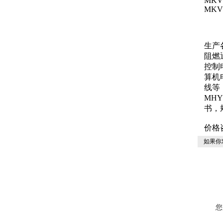
MKVV3
MKVVP
生产
阻燃
控制
算机
线等
MHY
书，
价格
如果你
您