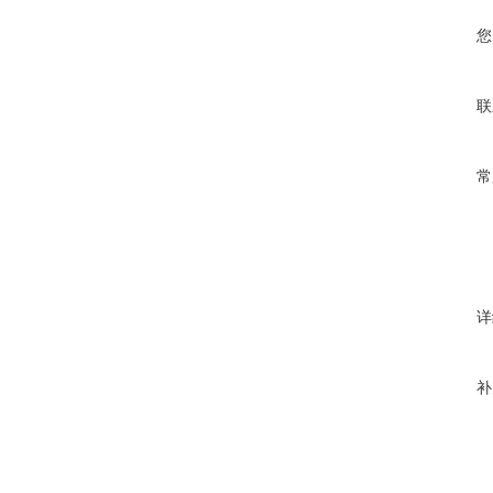
您
联
常
详
补