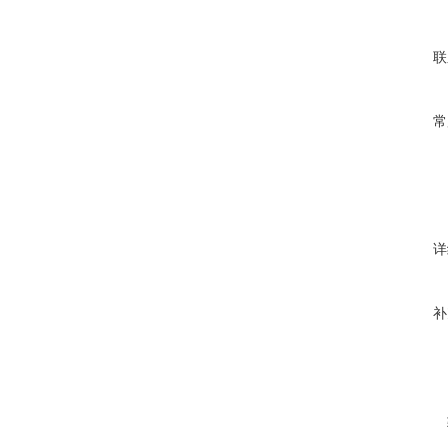
联
常
详
补