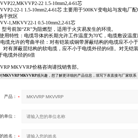
VVP22,MKVVP2-22 1.5-10mm2,4-61芯
VVP2-22-1 1.5-10mm2,4-61芯 主要用于500KV变电站与发电
场干扰区
VV-1,MKVV22-1 0.5-10mm2,2-61芯
：型号前加“ZR”为阻燃型，适用于火灾易发生的环境。
、使用特性：电缆导体的长期允许工作温度为70℃，电缆敷设温度
。电缆允许的弯曲半径：对有铠装或铜带屏蔽结构的电缆应不小
倍。对有屏蔽层结构的软电缆，应不小于电缆外径的6倍。对无铠
于电缆外径的6倍
VVRP MKVVRP价格咨询请找销售部。
对
MKVVRP MKVVRP
感兴趣，想了解更详细的产品信息，填写下表直接与厂家联系
产品：
的单位：
的姓名：