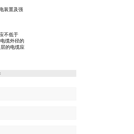
厂配电装置及强
应不低于
于电缆外径的
装层的电缆应
：