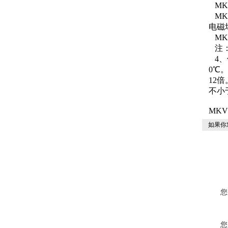
MK
MK
电磁
MK
注
4
0℃
12
不小
MK
如果你
您
您