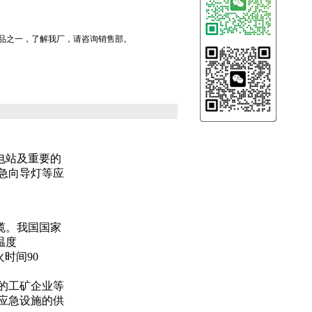
产品之一，了解我厂，请咨询销售部。
电站及重要的
急向导灯等应
缆。我国国家
温度
火时间90
的工矿企业等
应急设施的供