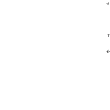
常
详
补