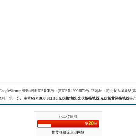
GoogleSitemap
管理登陆
ICP备案号：
冀ICP备19004870号-42
地址：河北省大城县毕演马 
缆总厂第一分厂主营
6XV1830-0EH10
,
光伏接地线
,
光伏板接地线
,
光伏板黄绿接地线
等
化工仪器网
20
第
年
推荐收藏该企业网站