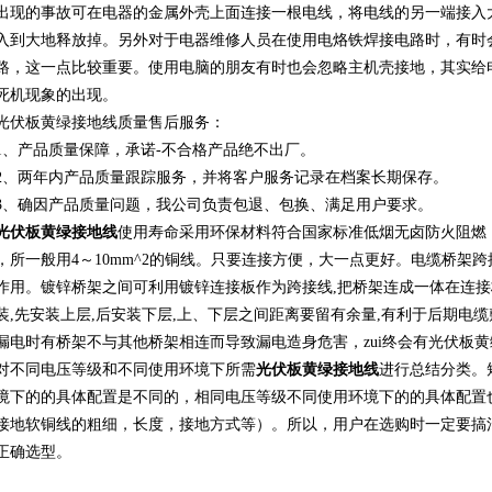
出现的事故可在电器的金属外壳上面连接一根电线，将电线的另一端接入
入到大地释放掉。另外对于电器维修人员在使用电烙铁焊接电路时，有时
路，这一点比较重要。使用电脑的朋友有时也会忽略主机壳接地，其实给
死机现象的出现。
板黄绿接地线质量售后服务：
产品质量保障，承诺-不合格产品绝不出厂。
两年内产品质量跟踪服务，并将客户服务记录在档案长期保存。
确因产品质量问题，我公司负责包退、包换、满足用户要求。
光伏板黄绿接地线
使用寿命采用环保材料符合国家标准低烟无卤防火阻燃
，所一般用4～10mm^2的铜线。只要连接方便，大一点更好。电缆桥架
作用。镀锌桥架之间可利用镀锌连接板作为跨接线,把桥架连成一体在连
装,先安装上层,后安装下层,上、下层之间距离要留有余量,有利于后期电
漏电时有桥架不与其他桥架相连而导致漏电造身危害，zui终会有光伏板
同电压等级和不同使用环境下所需
光伏板黄绿接地线
进行总结分类。
境下的的具体配置是不同的，相同电压等级不同使用环境下的的具体配置
接地软铜线的粗细，长度，接地方式等）。所以，用户在选购时一定要搞
正确选型。