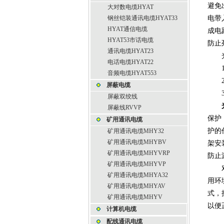
避免
大对数电缆HYAT
钢丝铠装通讯电缆HYAT33
电带
HYAT通信电缆
成电
HYAT53市话电缆
防止
通讯电缆HYAT23
光伏
电话电缆HYAT22
1、
音频电缆HYAT553
2、
屏蔽电缆
3、
屏蔽双绞线
屏蔽线RVVP
保护
矿用通讯电缆
护的
矿用通讯电缆MHY32
矿用通讯电缆MHYBV
架安
矿用通讯电缆MHYVRP
防止
矿用通讯电缆MHYVP
对不
矿用通讯电缆MHYA32
用环
矿用通讯电缆MHYAV
式，
矿用通讯电缆MHYV
以便
计算机电缆
配线通讯电缆