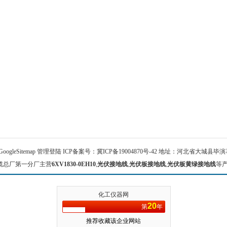
GoogleSitemap
管理登陆
ICP备案号：
冀ICP备19004870号-42
地址：河北省大城县毕演马 
缆总厂第一分厂主营
6XV1830-0EH10
,
光伏接地线
,
光伏板接地线
,
光伏板黄绿接地线
等
化工仪器网
20
第
年
推荐收藏该企业网站