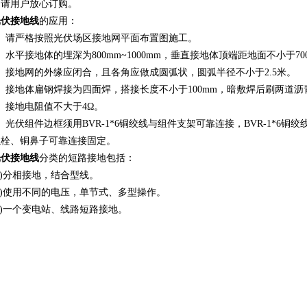
，请用户放心订购。
光伏接地线
的应用：
请严格按照光伏场区接地网平面布置图施工。
平接地体的埋深为800mm~1000mm，垂直接地体顶端距地面不小于70
接地网的外缘应闭合，且各角应做成圆弧状，圆弧半径不小于2.5米。
接地体扁钢焊接为四面焊，搭接长度不小于100mm，暗敷焊后刷两道沥
接地电阻值不大于4Ω。
伏组件边框须用BVR-1*6铜绞线与组件支架可靠连接，BVR-1*6铜
螺栓、铜鼻子可靠连接固定。
光伏接地线
分类的短路接地包括：
)分相接地，结合型线。
)使用不同的电压，单节式、多型操作。
)一个变电站、线路短路接地。