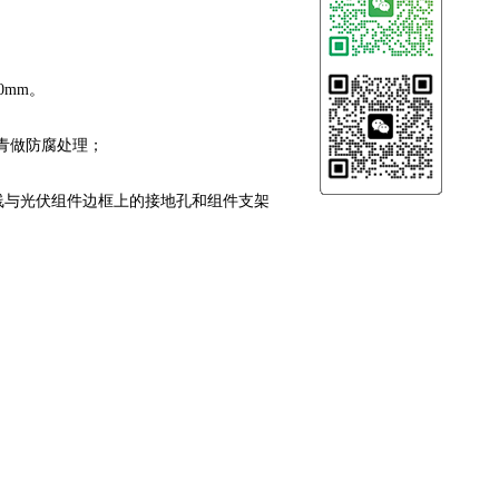
0mm。
青做防腐处理；
绞线与光伏组件边框上的接地孔和组件支架