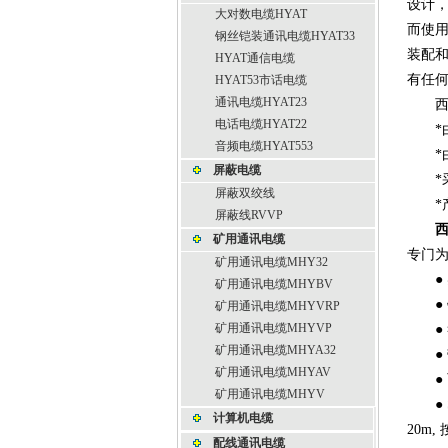
设计
大对数电缆HYAT
而使用
钢丝铠装通讯电缆HYAT33
装配和
HYAT通信电缆
有任何
HYAT53市话电缆
通讯电缆HYAT23
西门子
电话电缆HYAT22
*由
音频电缆HYAT553
*由
屏蔽电缆
*采用
屏蔽双绞线
*产
屏蔽线RVVP
西
矿用通讯电缆
专门
矿用通讯电缆MHY32
● 
矿用通讯电缆MHYBV
● 
矿用通讯电缆MHYVRP
矿用通讯电缆MHYVP
● 符
矿用通讯电缆MHYA32
● 带
矿用通讯电缆MHYAV
● 西
矿用通讯电缆MHYV
● SI
计算机电缆
20m
配线通讯电缆