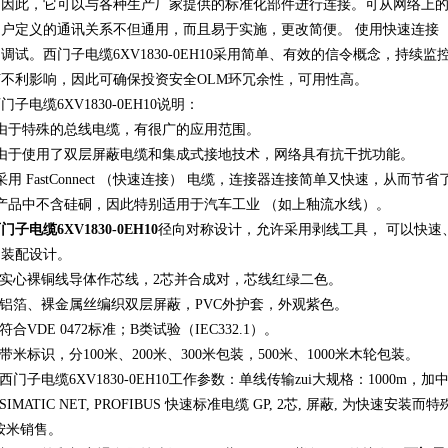
，因此，它可以与各种生产厂家提供的标准化部件进行连接。可从网络上
户定义的通讯关系不但通用，而且易于实施，更改简便。 使用快速连接（Fas
调试。西门子电缆6XV1830-0EH10采用简单、有效的信令概念，持
不利影响，因此可确保投资安全OLM环冗余性，可用性高。
电缆6XV1830-0EH10说明：
于特殊的总线电缆，有很广的应用范围。
于使用了双层屏蔽电缆和集成式接地技术，网络具有抗干扰功能。
 FastConnect （快速连接） 电缆，连接器连接简单又快速，从而节省
品中不含硅硐，因此特别适用于汽车工业 （如上釉流水线）。
门子电缆6XV1830-0EH10
径向对称设计，允许采用剥线工具， 可以快速
为装配设计。
实心裸铜线导体作芯线，2芯并合成对，芯线红绿二色。
铝箔、裸金属丝编织双层屏蔽，PVC外护套，外观紫色。
合VDE 0472标准；B类试验（IEC332.1）。
米标识，分100米、200米、300米包装，500米、1000米木轮包装。
门子电缆6XV1830-0EH10工作参数：单线传输zui大规格：1000m，加中
MATIC NET, PROFIBUS 快速标准电缆 GP, 2芯, 屏蔽, 为快速安装而特殊
, 按米销售。