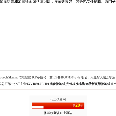
加厚铝箔和加密裸金属丝编织层，屏蔽效果好，紫色PVC外护套。
西门子电
。
GoogleSitemap
管理登陆
ICP备案号：
冀ICP备19004870号-42
地址：河北省大城县毕演马 
缆总厂第一分厂主营
6XV1830-0EH10
,
光伏接地线
,
光伏板接地线
,
光伏板黄绿接地线
等
化工仪器网
20
第
年
推荐收藏该企业网站