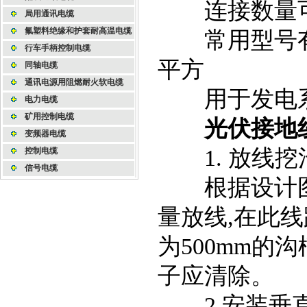
连接数量可
局用通讯电缆
氟塑料绝缘和护套耐高温电缆
常用型号有1.
行车手柄控制电缆
平方
同轴电缆
通讯电源用阻燃耐火软电缆
用于发电系
电力电缆
矿用控制电缆
光伏接地
变频器电缆
1. 放线挖
控制电缆
信号电缆
根据设计图要
量放线,在此线路
为500mm的
子应清除。
2.安装垂直