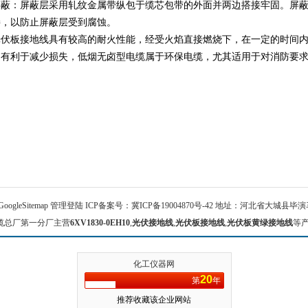
：屏蔽层采用轧纹金属带纵包于缆芯包带的外面并两边搭接牢固。屏蔽
接，以防止屏蔽层受到腐蚀。
板接地线具有较高的耐火性能，经受火焰直接燃烧下，在一定的时间内
，有利于减少损失，低烟无卤型电缆属于环保电缆，尤其适用于对消防要
GoogleSitemap
管理登陆
ICP备案号：
冀ICP备19004870号-42
地址：河北省大城县毕演马 
缆总厂第一分厂主营
6XV1830-0EH10
,
光伏接地线
,
光伏板接地线
,
光伏板黄绿接地线
等
化工仪器网
20
第
年
推荐收藏该企业网站