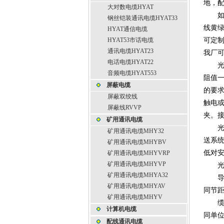
地，配
大对数电缆HYAT
如果想
钢丝铠装通讯电缆HYAT33
线黄绿
HYAT通信电缆
HYAT53市话电缆
可定
通讯电缆HYAT23
我厂可
电话电缆HYAT22
光伏
音频电缆HYAT553
阻值一
屏蔽电缆
的要
屏蔽双绞线
触电
屏蔽线RVVP
夹。接
矿用通讯电缆
光伏
矿用通讯电缆MHY32
送系
矿用通讯电缆MHYBV
低对安
矿用通讯电缆MHYVRP
矿用通讯电缆MHYVP
光伏
矿用通讯电缆MHYA32
导线：
矿用通讯电缆MHYAV
同节距
矿用通讯电缆MHYV
缆芯
计算机电缆
同单位
配线通讯电缆