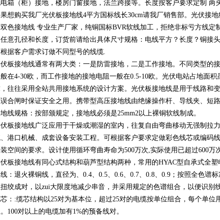
电箱（柜）接地，楼房门窗接地，法兰跨接等。长度按客户要求定制 两头接
购买我厂光伏板接地线4平方国标线长30cm请我厂销售部。光伏接地线
双色接地线 专业生产厂家，纯铜国标BVR软线加工，拒绝非标亏方线定
制任意孔径和长度，订货前请给出具体尺寸规格：电线平方？长度？铜接
根据客户需求订做不同型号的线缆.
板接地线通常有两大类：一是防雷接地，二是工作接地。不同类型的接
般在4-30欧，而工作接地的接地电阻一般在0.5-10欧。光伏电站占地
求，往往采用全站共用接地系统的设计方案。光伏板接地线是用于线路和
或误合闸时保证安全之用。携带型高压接地线由绝缘操作杆、导线夹、短
地线规格：按部颁规定，接地线必须是25mm2以上裸铜软线制成。
板接地线广泛应用于干燥或潮湿的室内，往复自由弯曲移动无强制拉力
统、港口机械、成套设备安装工程。可根据客户要求定做彩色线芯或编码线
装空间的要求。设计使用循环弯曲寿命为500万次,实际使用已超过600万
板接地线有同心式结构和葫芦型结构两种，常用的HYAC型自承式全塑
退火裸铜线，直径为、0.4、0.5、0.6、0.7、0.8、0.9；按照全
扭绞成对，以zui大限度地减少串音，并采用规定的色谱组合，以便识别
：:缆芯结构以25对为基本位，超过25对的电缆按单位组合，每个单位
。100对以上的电缆加有1%的预备线对。