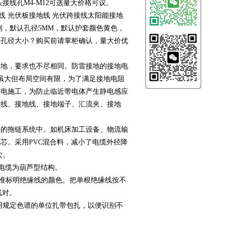
线孔M4-M12可选量大价格可议。
 光伏板接地线 光伏跨接线太阳能接地
制，默认孔径5MM，默认护套颜色黄色，
头孔径大小？购买前请掌柜确认，量大价优
地，要求也不尽相同。防雷接地的接地电
面积虽大但布局空间有限，为了满足接地电阻
变电施工，为防止临近带电体产生静电感应
路线、接地线、接地端子、汇流夹、接地
的拖链系统中。如机床加工设备、物流输
芯。采用PVC混合料，减小了电缆外径降
次。
电缆为葫芦型结构。
色谱标准标明绝缘线的颜色。把单根绝缘线按不
线对。
用规定色谱的单位扎带包扎，以便识别不