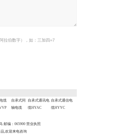
阿拉伯数字），如：三加四=7
电缆
自承式同
自承式通讯电
自承式通信电
VVP
轴电缆
缆HYAC
缆HYYC
邮编：065900
营业执照
产品,欢迎来电咨询