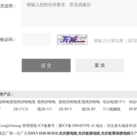
补充说明：
验证码：
请输入计算结果（填写
类产品：
结构电缆
阻然控制电缆
阻然控制电
阻然控制电缆
阻然控制电
综合电缆SYV-
综合
V
ZR-VV22
缆ZR-VV
ZR-RVV
缆ZR-RV
75-5视频线
RVR
GoogleSitemap
管理登陆
ICP备案号：
冀ICP备19004870号-42
地址：河北省大城县毕演马 
缆总厂第一分厂主营
6XV1830-0EH10
,
光伏接地线
,
光伏板接地线
,
光伏板黄绿接地线
等