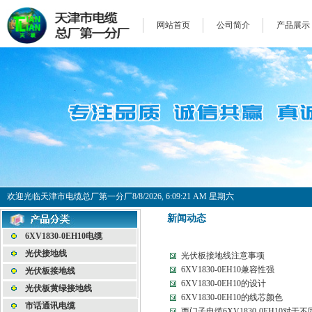
网站首页
公司简介
产品展示
欢迎光临天津市电缆总厂第一分厂
8/8/2026, 6:09:21 AM 星期六
新闻动态
6XV1830-0EH10电缆
光伏接地线
光伏板接地线注意事项
6XV1830-0EH10兼容性强
光伏板接地线
6XV1830-0EH10的设计
光伏板黄绿接地线
6XV1830-0EH10的线芯颜色
市话通讯电缆
西门子电缆6XV1830-0EH10对