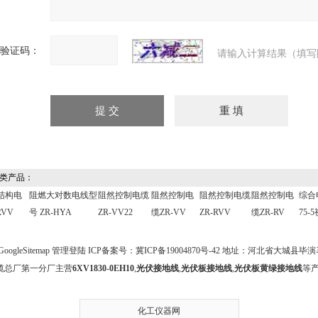
验证码：
请输入计算结果（填写
类产品：
结构电
阻燃大对数电线型
阻然控制电缆
阻然控制电
阻然控制电缆
阻然控制电
综合
RVV
号 ZR-HYA
ZR-VV22
缆ZR-VV
ZR-RVV
缆ZR-RV
75-
GoogleSitemap
管理登陆
ICP备案号：
冀ICP备19004870号-42
地址：河北省大城县毕演马 
缆总厂第一分厂主营
6XV1830-0EH10
,
光伏接地线
,
光伏板接地线
,
光伏板黄绿接地线
等
化工仪器网