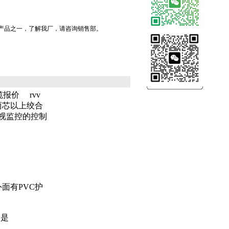
要产品之一，了解我厂，请咨询销售部。
报价 rvv
，两芯以上绞合
视监控的控制
面有PVC护
用是