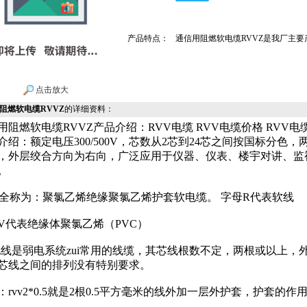
产品特点：
通信用阻燃软电缆RVVZ是我厂主
点击放大
阻燃软电缆RVVZ
的详细资料：
用阻燃软电缆RVVZ产品介绍：RVV电缆 RVV电缆价格 RVV电缆
介绍：额定电压300/500V，芯数从2芯到24芯之间按国标分色
，外层绞合方向为右向，广泛应用于仪器、仪表、楼宇对讲、监
。
V全称为：聚氯乙烯绝缘聚氯乙烯护套软电缆。 字母R代表软线
V代表绝缘体聚氯乙烯（PVC）
v电线是弱电系统zui常用的线缆，其芯线根数不定，两根或以上，外
芯线之间的排列没有特别要求。
：rvv2*0.5就是2根0.5平方毫米的线外加一层外护套，护套的作