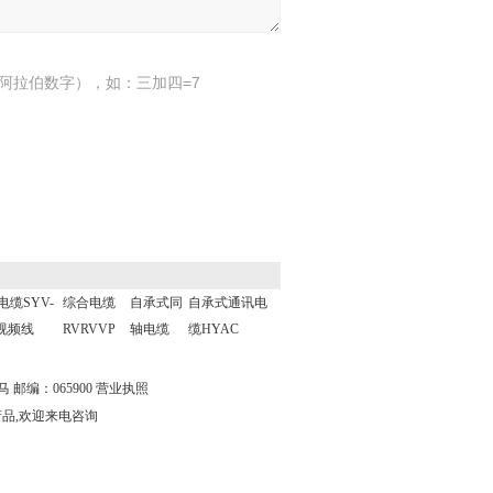
阿拉伯数字），如：三加四=7
电缆SYV-
综合电缆
自承式同
自承式通讯电
5视频线
RVRVVP
轴电缆
缆HYAC
邮编：065900
营业执照
产品,欢迎来电咨询