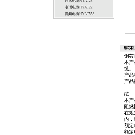
通讯电缆HYAT23
电话电缆HYAT22
音频电缆HYAT553
铜芯阻
铜芯
本产
缆。
产品标
产品
缆
本产
阻燃
在规
内，
额定
额定