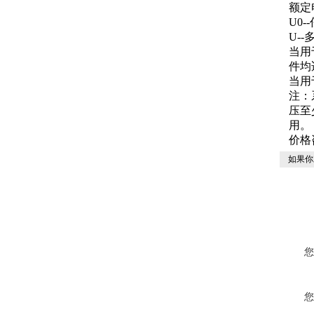
额定
U0
U-
当用
件均
当用
注：
压至
用。
价格
如果你