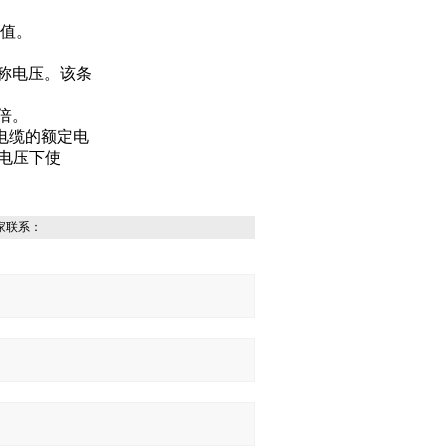
效值。
称电压。该条
倍。
电缆的额定电
作电压下使
家联系：