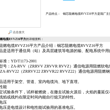
产品特点：
铜芯阻燃电缆RVVZ16平方是我厂
点击放大
燃电缆RVVZ16平方
的详细资料：
阻燃电缆RVVZ16平方产品介绍：铜芯阻燃电缆RVVZ16平方
品是适用于通信局（站）及高层建筑等电源的输、配电系统中用
准：YD/T1173-2001
型号：ZA-RVV（ZRRVV ZRVVR RVVZ）通信电源用阻燃软电
ZA-RVV22（ZRRVV22 ZRVVR22 RVVZ22）通信电源用阻
品适用于架空、管道、室内电缆沟、地下直埋。
性能
定试验条件下，试样被燃烧，在撤去试验火源后，火焰的蔓延仅
残焰或残灼在限定时间内能自行熄灭的特性。
电压
电压是电缆设计和电性能试验用的基准电压。