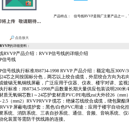
产品特点：
信号线RVVP是我厂主要产品之一
点击放大
RVVP
的详细资料：
线RVVP产品介绍：RVVP信号线的详细介绍
VP信号线
P信号线执行标准JB8734-1998 RVVP 产品介绍：额定电压300V/
到24芯之间按国标分色，两芯以上绞合成缆，外层绞合方向为右
或镀锡无氧铜线屏蔽，广泛应用于仪器、仪表、楼宇对讲、监视
执行标准：JB8734.5-1998产品数量长期大量供应包装说明200米/
材质无氧铜芯数1～24芯护套材质PVC/PE电线zui大外径26（m
12～2.5（mm2）RVVPRVVP 缆芯：绝缘芯线绞合成缆，绕包聚酯
 RVVP 屏蔽电缆护套：黑色/白色PVC用途：应用于楼宇自动化
警系统、消防系统、三表自抄系统、通信、音频、音响系统、仪
动化装置等需防干扰线路的连接。