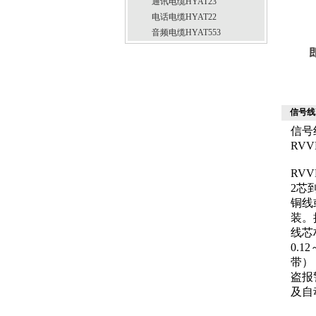
通讯电缆HYAT23
电话电缆HYAT22
音频电缆HYAT553
信号线
信号
RV
RVV
2芯
铜线
装。
线芯
0.
带）
盗报
及自