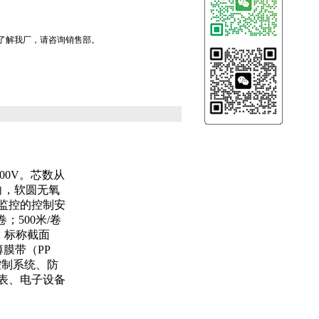
，了解我厂，请咨询销售部。
300V。芯数从
向，软圆无氧
监控的控制安
卷；500米/卷
m）标称截面
薄膜带（PP
控制系统、防
表、电子设备