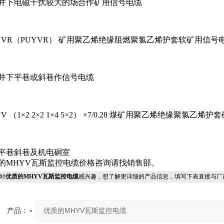
井下电磁干扰较大的场合作矿用信号电缆
YVR（PUYVR） 矿用聚乙烯绝缘阻燃聚氯乙烯护套软矿用信号
井下平巷或斜巷作信号电缆
V （1×2 2×2 1×4 5×2） ×7/0.28 煤矿用聚乙烯绝缘聚氯乙
平巷斜巷及机电硐室
的MHYV瓦斯监控电缆价格咨询请找销售部。
对
优质的MHYV瓦斯监控电缆
感兴趣，想了解更详细的产品信息，填写下表直接与厂
产品：