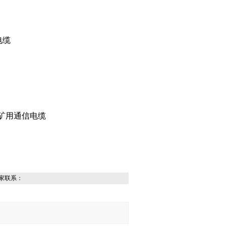
电缆
烯护套矿用通信电缆
家联系：