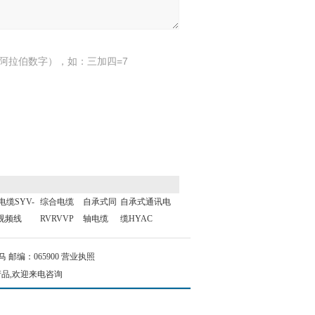
阿拉伯数字），如：三加四=7
电缆SYV-
综合电缆
自承式同
自承式通讯电
5视频线
RVRVVP
轴电缆
缆HYAC
邮编：065900
营业执照
产品,欢迎来电咨询