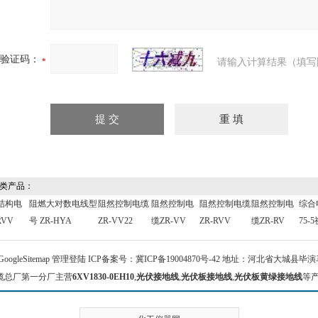
验证码：
请输入计算结果（填写
类产品：
结构电
阻燃大对数电线型
阻然控制电缆
阻然控制电
阻然控制电缆
阻然控制电
综合
RVV
号 ZR-HYA
ZR-VV22
缆ZR-VV
ZR-RVV
缆ZR-RV
75-
GoogleSitemap
管理登陆
ICP备案号：
冀ICP备19004870号-42
地址：河北省大城县毕演马 
缆总厂第一分厂主营
6XV1830-0EH10
,
光伏接地线
,
光伏板接地线
,
光伏板黄绿接地线
等