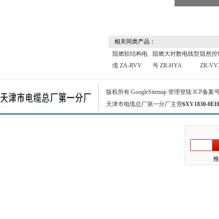
相关同类产品：
阻燃软结构电
阻燃大对数电线型
阻然控
缆 ZA-RVV
号 ZR-HYA
ZR-VV
版权所有
GoogleSitemap
管理登陆
ICP备案
天津市电缆总厂第一分厂主营
6XV1830-0EH
推